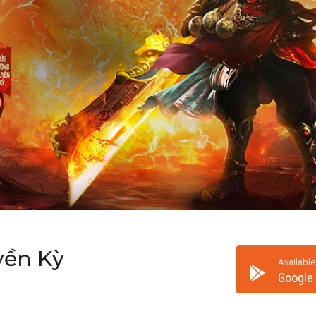
yền Kỳ
Available
Google 