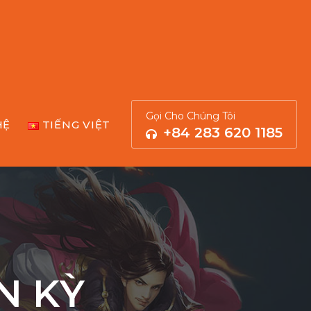
Gọi Cho Chúng Tôi
HỆ
TIẾNG VIỆT
+84 283 620 1185
N KỲ