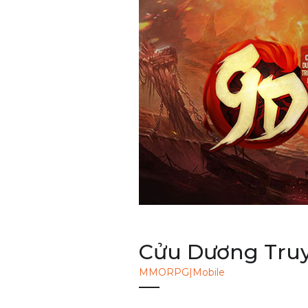
Cửu Dương Tru
MMORPG|Mobile