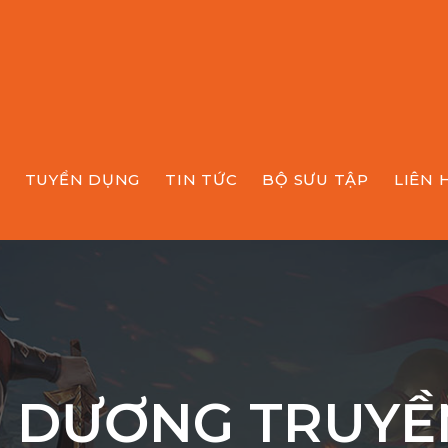
TUYỂN DỤNG
TIN TỨC
BỘ SƯU TẬP
LIÊN 
 DƯƠNG TRUYỀ