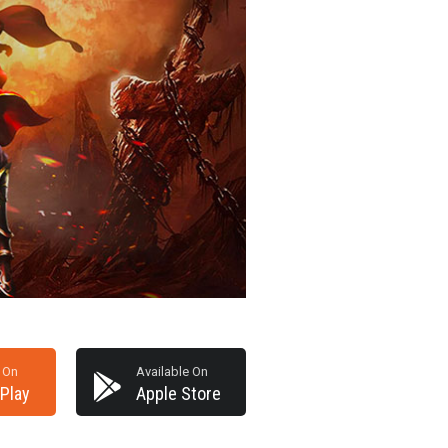
 On
Available On
Play
Apple Store